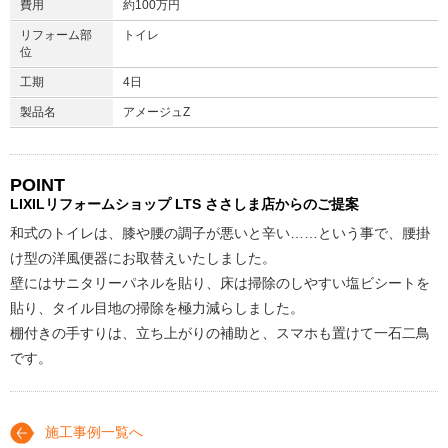
費用
約100万円
リフォーム部
トイレ
位
工期
4日
製品名
アメージュZ
POINT
LIXILリフォームショップ
LTS ささしま店からのご提案
和式のトイレは、膝や腰の調子が悪いと辛い……という事で、腰掛
け型の洋風便器にお取替えいたしました。
壁にはサニタリーパネルを貼り、床は掃除のしやすい塩ビシートを
貼り、タイル目地の掃除を極力減らしました。
棚付きの手すりは、立ち上がりの補助と、スマホも置けて一石二鳥
です。
施工事例一覧へ