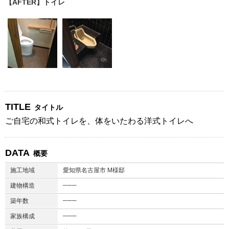
【AFTER】トイレ
TITLE
タイトル
ご自宅の和式トイレを、体をいたわる洋式トイレへ
DATA
概要
施工地域
愛知県名古屋市 M様邸
───
建物構造
───
築年数
───
家族構成