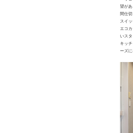
望があ
間仕切
スイッ
エコカ
いスタ
キッチ
ーズに