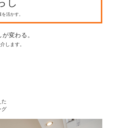
らし
仕様を活かす。
しが変わる。
紹介します。
えた
ング